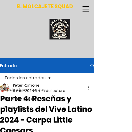
EL MOLCAJETE SQUAD
Entrada
Todas las entradas
Peter Ramone
Todas las entradas
6 mar 2024
3 min de lectura
Parte 4: Reseñas y
Reseñas Conciertos
playlists del Vive Latino
Festivales
2024 - Carpa Little
Caesars