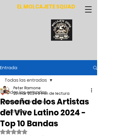
EL MOLCAJETE SQUAD
Entrada
Todas las entradas
Peter Ramone
Todas las entradas
23 mar 2024
9 min de lectura
Reseña de los Artistas
Reseñas Conciertos
del Vive Latino 2024 -
Festivales
Top 10 Bandas
Obtuvo NaN de 5 estrellas.