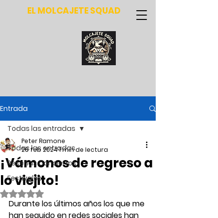
EL MOLCAJETE SQUAD
Entrada
Todas las entradas
Peter Ramone
Todas las entradas
26 feb 2024
1 min de lectura
¡Vámonos de regreso a
Reseñas Conciertos
lo viejito!
Festivales
Obtuvo NaN de 5 estrellas.
Durante los últimos años los que me 
han seguido en redes sociales han 