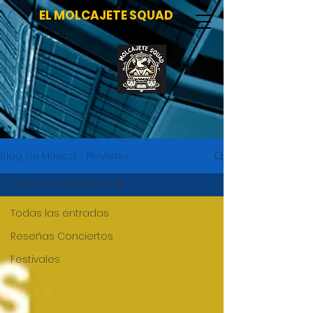
EL MOLCAJETE SQUAD
Blog de Música - Pleylistss
Todas las entradas
Todas las entradas
Reseñas Conciertos
Festivales