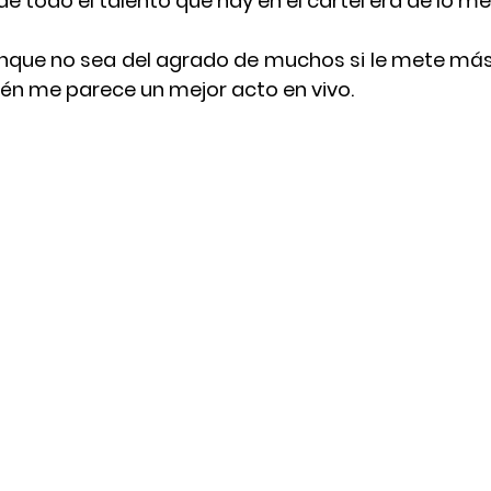
de todo el talento que hay en el cartel era de lo m
unque no sea del agrado de muchos si le mete más
én me parece un mejor acto en vivo.