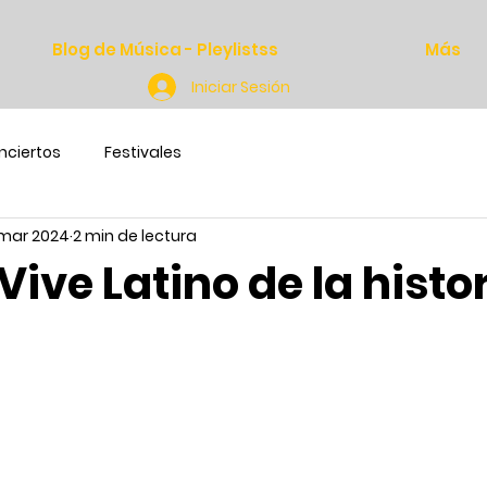
Blog de Música - Pleylistss
Más
Iniciar Sesión
nciertos
Festivales
 mar 2024
2 min de lectura
 Vive Latino de la histo
h
 estrellas.